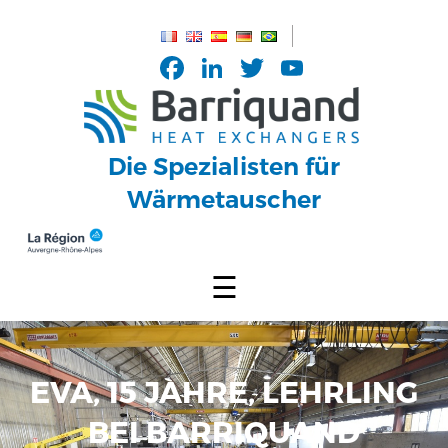
Cookie-Einstellungen
Facebook
LinkedIn
Twitter
YouTub
Channel
Die Spezialisten für
Wärmetauscher
☰
EVA, 15 JAHRE, LEHRLING
BEI BARRIQUAND