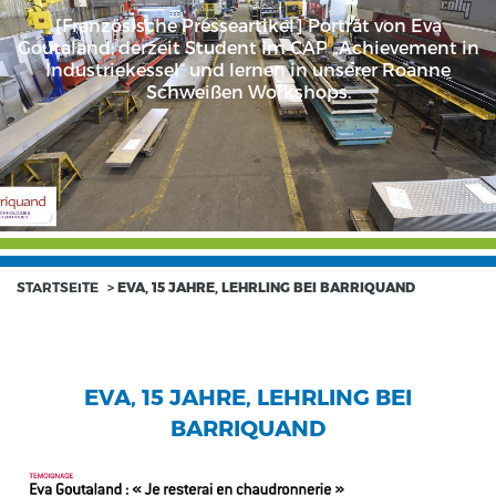
[Französische Presseartikel] Porträt von Eva
Goutaland; derzeit Student im CAP „Achievement in
Industriekessel“ und lernen in unserer Roanne
Schweißen Workshops.
STARTSEITE
>
EVA, 15 JAHRE, LEHRLING BEI BARRIQUAND
EVA, 15 JAHRE, LEHRLING BEI
BARRIQUAND