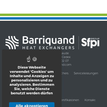
9-13, Rue Saint-Claude
F – 42300 Roanne Cedex
Tél. 33 (0)4 69 65 02 07
contact@barriquand.com
Diese Webseite
verwendet 'Cookies' um
Anwendungen des Wärmetauschers
Serviceleistungen
Inhalte und Anzeigen zu
Agroindustrie
personalisieren und zu
Chemie
analysieren. Bestimmen
Öl und Gas
Sie, welche Dienste
Klimatechnik
Schwerindustrie
benutzt werden dürfen
Umwelt und Energie
Produkte
Nachrichten
Zertifikationen
Kontakt
Gesetzliche Seiten
Alle akzeptieren