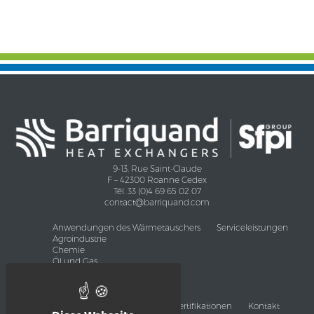
9-13, Rue Saint-Claude
F – 42300 Roanne Cedex
Tél. 33 (0)4 69 65 02 07
contact@barriquand.com
Anwendungen des Wärmetauschers
Serviceleistungen
Agroindustrie
Chemie
Öl und Gas
Klimatechnik
Schwerindustrie
Umwelt und Energie
Produkte
Nachrichten
Zertifikationen
Kontakt