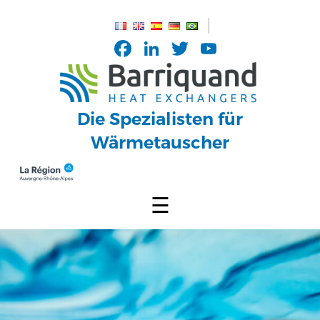
Cookie-Einstellungen
Facebook
LinkedIn
Twitter
YouTub
Channel
Die Spezialisten für
Wärmetauscher
☰