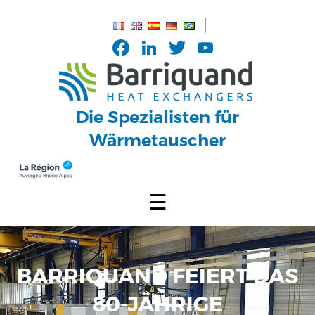
Cookie-Einstellungen
Facebook
LinkedIn
Twitter
YouTub
Channel
Die Spezialisten für
Wärmetauscher
☰
BARRIQUAND FEIERT DAS
80-JÄHRIGE