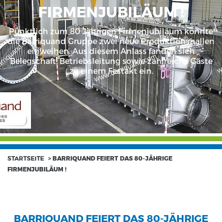
FIRMENJUBILÄUM !
Pünktlich zum 80 Jährigen Firmenjubiläum konnte
die Barriquand Gruppe zwei neue Produktionshallen
einweihen. Aus diesem Anlass fanden sich
Belegschaft, Betriebsleitung sowie zahlreiche Gäste
zu einem Festakt ein.
STARTSEITE
>
BARRIQUAND FEIERT DAS 80-JÄHRIGE
FIRMENJUBILÄUM !
BARRIQUAND FEIERT DAS 80-JÄHRIGE