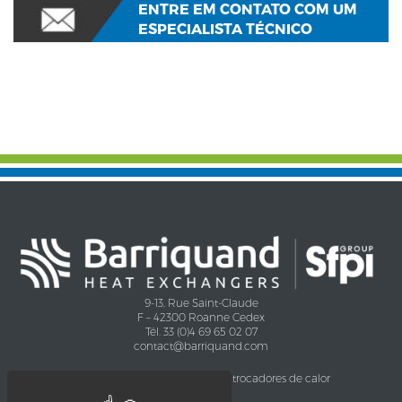
ENTRE EM CONTATO COM UM
ESPECIALISTA TÉCNICO
9-13, Rue Saint-Claude
F – 42300 Roanne Cedex
Tél. 33 (0)4 69 65 02 07
contact@barriquand.com
Empresa
Aplicaçoes dos trocadores de calor
Certificações
Agro indústria