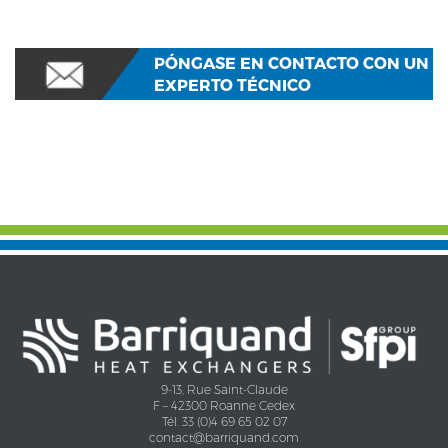
PÓNGASE EN CONTACTO CON UN
EXPERTO TÉCNICO
9-13, Rue Saint-Claude
F – 42300 Roanne Cedex
Tél. 33 (0)4 69 65 02 07
contact@barriquand.com