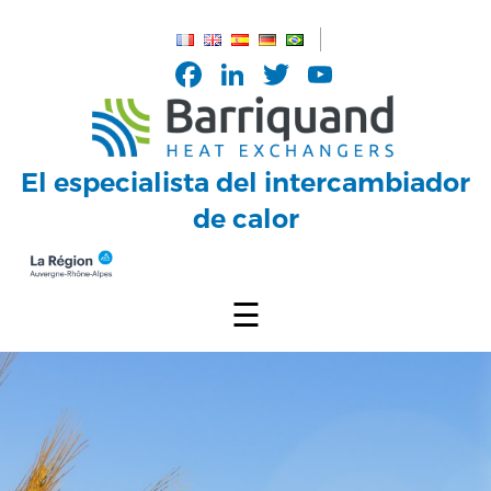
Panel de gestión de cookies
Facebook
LinkedIn
Twitter
YouTub
Channel
El especialista del intercambiador
de calor
☰