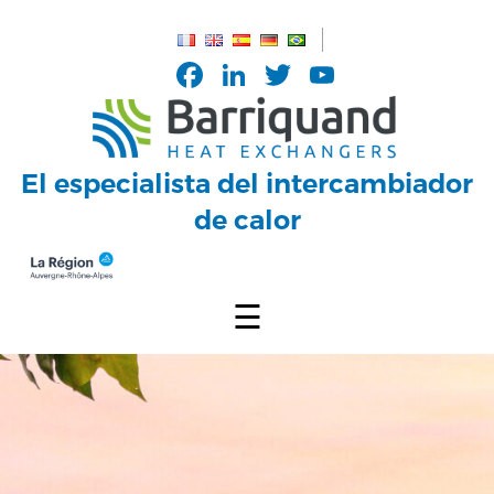
Panel de gestión de cookies
Facebook
LinkedIn
Twitter
YouTub
Channel
El especialista del intercambiador
de calor
☰