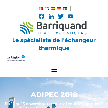
Panneau de gestion des cookies
Facebook
LinkedIn
Twitter
YouTub
Channel
Le spécialiste de l'échangeur
thermique
☰
ADIPEC 2018
Du 12 au 15 novembre, retrouvez l’équipe Barriquand