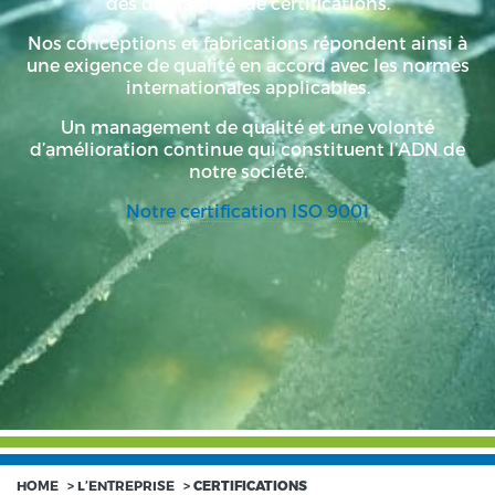
des démarches de certifications.
Nos conceptions et fabrications répondent ainsi à
une exigence de qualité en accord avec les normes
internationales applicables.
Un management de qualité et une volonté
d’amélioration continue qui constituent l’ADN de
notre société.
Notre certification ISO 9001
HOME
>
L’ENTREPRISE
>
CERTIFICATIONS