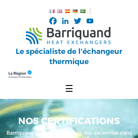
Panneau de gestion des cookies
Facebook
LinkedIn
Twitter
YouTub
Channel
Le spécialiste de l'échangeur
thermique
☰
NOS CERTIFICATIONS
Barriquand est engagée depuis des décennies dans