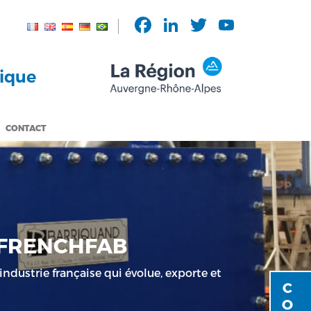
Facebook
LinkedIn
Twitter
YouTu
Chann
mique
CONTACT
#FRENCHFAB
ndustrie française qui évolue, exporte et