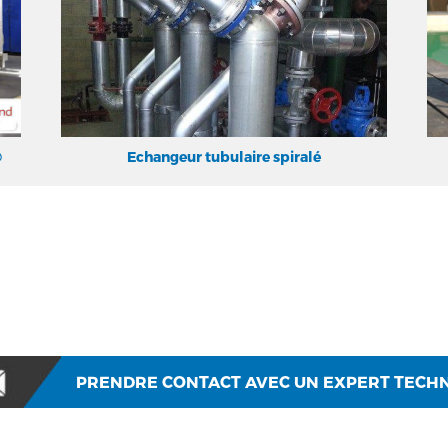
®
Echangeur tubulaire spiralé
PRENDRE CONTACT AVEC UN EXPERT TECH