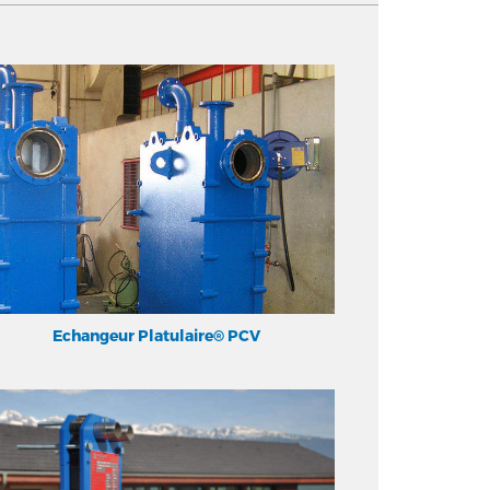
Echangeur Platulaire® PCV