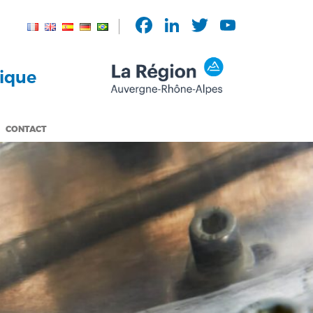
Facebook
LinkedIn
Twitter
YouTu
Chann
mique
CONTACT