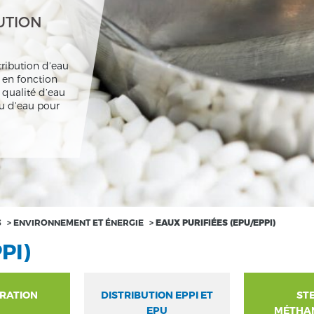
UTION
tribution d’eau
s en fonction
qualité d’eau
ou d’eau pour
S
>
ENVIRONNEMENT ET ÉNERGIE
>
EAUX PURIFIÉES (EPU/EPPI)
PI)
RATION
DISTRIBUTION EPPI ET
STE
EPU
MÉTHAN